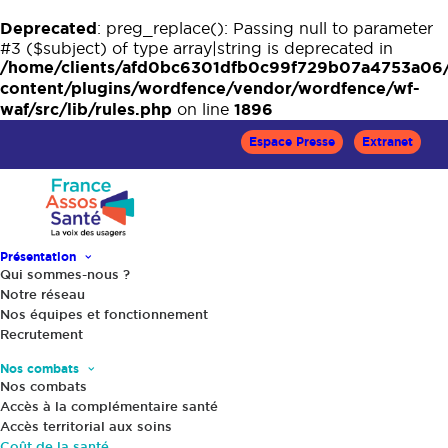
Deprecated
: preg_replace(): Passing null to parameter
#3 ($subject) of type array|string is deprecated in
/home/clients/afd0bc6301dfb0c99f729b07a4753a06
content/plugins/wordfence/vendor/wordfence/wf-
waf/src/lib/rules.php
1896
on line
Espace Presse
Extranet
Présentation
Qui sommes-nous ?
Notre réseau
Coût de la santé
Nos équipes et fonctionnement
Recrutement
Nos combats
Nos combats
Etat des lieux
Accès à la complémentaire santé
Accès territorial aux soins
Coût de la santé