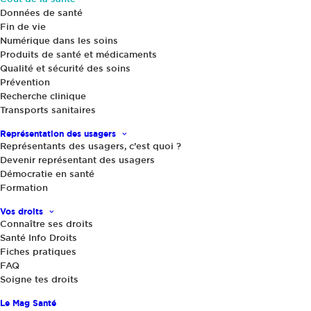
Nos revendications
Données de santé
Fin de vie
Numérique dans les soins
Ressources utiles
Produits de santé et médicaments
Qualité et sécurité des soins
Prévention
Recherche clinique
Transports sanitaires
Représentation des usagers
Représentants des usagers, c’est quoi ?
Etat des lieux
Devenir représentant des usagers
Démocratie en santé
Formation
Si la DREES estime le montant moyen des frais
Vos droits
Connaître ses droits
restant à charge des ménages (RAC) à 274€
Santé Info Droits
par an et par personne, cela cache en réalité
Fiches pratiques
des disparités importantes. Les personnes en
FAQ
Soigne tes droits
Affection de Longue Durée (ALD) par exemple,
malgré une prise en charge à 100% des soins en
Le Mag Santé