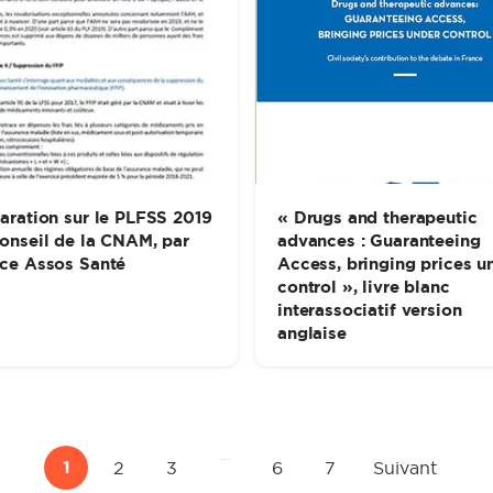
aration sur le PLFSS 2019
« Drugs and therapeutic
onseil de la CNAM, par
advances : Guaranteeing
ce Assos Santé
Access, bringing prices u
control », livre blanc
interassociatif version
anglaise
…
1
2
3
6
7
Suivant