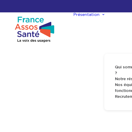
Présentation
Produits de san
Qui som
?
Notre ré
Nos équi
fonctio
Etat des lieux
Nos revendica
Recrute