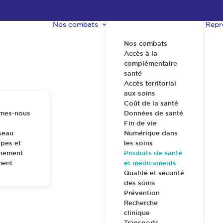
Nos combats
Repr
Nos combats
Accès à la
complémentaire
santé
Accès territorial
aux soins
té et médicaments
Coût de la santé
mes-nous
Données de santé
Fin de vie
seau
Numérique dans
pes et
les soins
nnement
Produits de santé
tions
Ressources utiles
ment
et médicaments
Qualité et sécurité
des soins
Prévention
Recherche
clinique
Transports