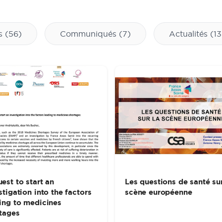
ts
(56)
Communiqués
(7)
Actualités
(13
est to start an
Les questions de santé sur
stigation into the factors
scène européenne
ing to medicines
tages