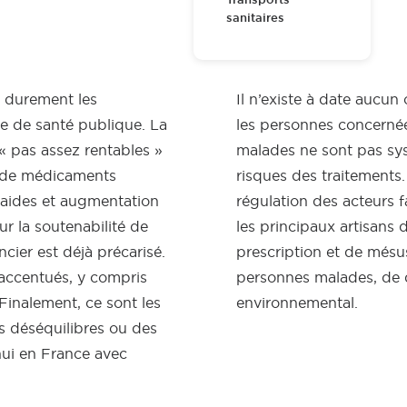
sanitaires
t durement les
Il n’existe à date aucun
e de santé publique. La
les personnes concernée 
 pas assez rentables »
malades ne sont pas sy
n de médicaments
risques des traitements
s aides et augmentation
régulation des acteurs f
ur la soutenabilité de
les principaux artisans d
ncier est déjà précarisé.
prescription et de mésu
 accentués, y compris
personnes malades, de d
Finalement, ce sont les
environnemental.
s déséquilibres ou des
hui en France avec