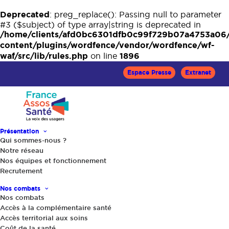
Deprecated
: preg_replace(): Passing null to parameter
#3 ($subject) of type array|string is deprecated in
/home/clients/afd0bc6301dfb0c99f729b07a4753a06
content/plugins/wordfence/vendor/wordfence/wf-
waf/src/lib/rules.php
1896
on line
Espace Presse
Extranet
Présentation
Qui sommes-nous ?
Notre réseau
Nos équipes et fonctionnement
Recrutement
Nos combats
Nos combats
Accès à la complémentaire santé
Accès territorial aux soins
Coût de la santé