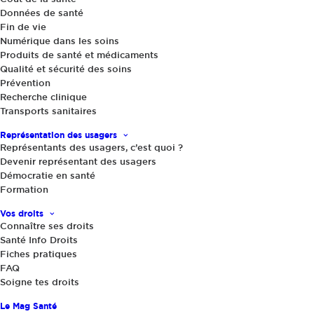
Données de santé
Fin de vie
Numérique dans les soins
Produits de santé et médicaments
Qualité et sécurité des soins
Prévention
Recherche clinique
Cannabis thérapeutique :
Transports sanitaires
c’est parti pour
Représentation des usagers
l’expérimentation
Représentants des usagers, c’est quoi ?
Devenir représentant des usagers
L’Agence nationale de sécurité du
Démocratie en santé
Formation
médicament a donné en juin son feu
vert pour…
Vos droits
Connaître ses droits
Santé Info Droits
Fiches pratiques
by Carmen Lup
FAQ
Soigne tes droits
Le Mag Santé