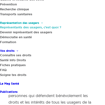
Témoignages
Prévention
Recherche clinique
Transports sanitaires
Les contacter
Représentation des usagers
Représentants des usagers, c’est quoi ?
Devenir représentant des usagers
Démocratie en santé
Formation
Vos droits
Les représentants
Connaître ses droits
Santé Info Droits
des usagers,
Fiches pratiques
FAQ
c'est quoi ?
Soigne tes droits
Le Mag Santé
Les représentants des usagers (RU) sont des
Publications
personnes qui défendent bénévolement les
droits et les intérêts de tous les usagers de la