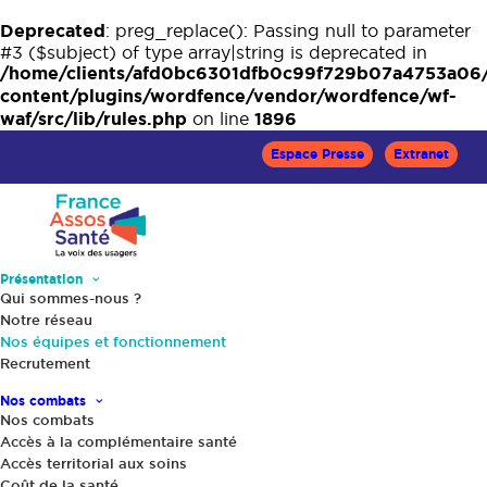
Deprecated
: preg_replace(): Passing null to parameter
#3 ($subject) of type array|string is deprecated in
/home/clients/afd0bc6301dfb0c99f729b07a4753a06
content/plugins/wordfence/vendor/wordfence/wf-
waf/src/lib/rules.php
1896
on line
Espace Presse
Extranet
Présentation
Qui sommes-nous ?
Notre réseau
Organisation et équipes
Nos équipes et fonctionnement
Recrutement
Nos combats
Notre gouvernance
Nos combats
Accès à la complémentaire santé
Accès territorial aux soins
Vie du réseau
Coût de la santé