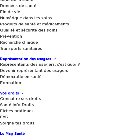
Données de santé
Fin de vie
Les équipes salariées
Numérique dans les soins
Produits de santé et médicaments
Qualité et sécurité des soins
Prévention
Recherche clinique
Transports sanitaires
Représentation des usagers
Notre
Représentants des usagers, c’est quoi ?
Devenir représentant des usagers
gouvernance
Démocratie en santé
Formation
Vos droits
Forte de ses nombreuses associations
Connaître ses droits
Santé Info Droits
membres, France Assos Santé est un
Fiches pratiques
réseau d’une grande diversité. L’animer
FAQ
Soigne tes droits
suppose une solide organisation pour agir
Le Mag Santé
de manière à la fois concertée et