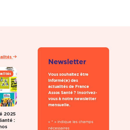
ualités
Newsletter
alités
Vous souhaitez être
informé(e) des
actualités de France
Assos Santé ? Inscrivez-
vous à notre newsletter
mensuelle.
té 2025
Santé :
«
*
» indique les champs
nos
nécessaires