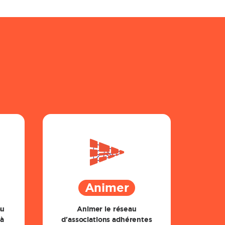
Animer
au
Animer le réseau
 à
d'associations adhérentes