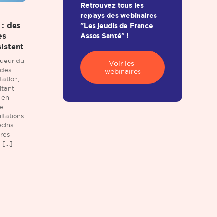
Retrouvez tous les
replays des webinaires
 : des
"Les jeudis de France
es
Assos Santé" !
istent
gueur du
Voir les 
 des
webinaires
tation,
itant
 en
ce
ltations
ecins
ures
[...]