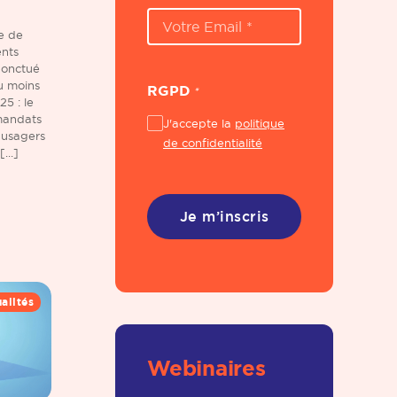
E-
le de
mail
ents
ponctué
*
au moins
RGPD
*
5 : le
mandats
J'accepte la
politique
 usagers
de confidentialité
...]
alités
Webinaires