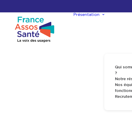
Présentation
Qui som
?
Notre ré
Nos équi
fonctio
Recrute