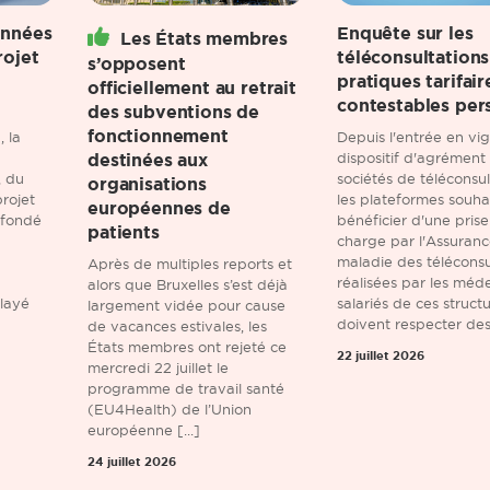
onnées
Enquête sur les
Les États membres
rojet
téléconsultations
s’opposent
pratiques tarifair
officiellement au retrait
contestables pers
des subventions de
fonctionnement
 la
Depuis l'entrée en vi
destinées aux
dispositif d'agrément
, du
sociétés de téléconsul
organisations
rojet
les plateformes souha
européennes de
 fondé
bénéficier d'une prise
patients
charge par l'Assuran
maladie des téléconsu
Après de multiples reports et
réalisées par les méd
alors que Bruxelles s’est déjà
elayé
salariés de ces struct
largement vidée pour cause
doivent respecter des 
de vacances estivales, les
États membres ont rejeté ce
22 juillet 2026
mercredi 22 juillet le
programme de travail santé
(EU4Health) de l’Union
européenne [...]
24 juillet 2026