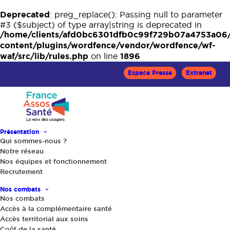
Deprecated
: preg_replace(): Passing null to parameter
#3 ($subject) of type array|string is deprecated in
/home/clients/afd0bc6301dfb0c99f729b07a4753a06
content/plugins/wordfence/vendor/wordfence/wf-
waf/src/lib/rules.php
1896
on line
Espace Presse
Extranet
A la Un
Présentation
Qui sommes-nous ?
Sources des actualités
Notre réseau
Nos équipes et fonctionnement
Toutes
Recrutement
Régionales
Nos combats
Nationales
Nos combats
Accès à la complémentaire santé
Types
Accès territorial aux soins
Coût de la santé