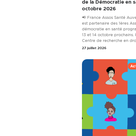
de la Démocratie en sa
octobre 2026
📢 France Assos Santé Auv
est partenaire des 1ères Ass
démocratie en santé progr
13 et 14 octobre prochains. 
Centre de recherche en droit
27 juillet 2026
Ac