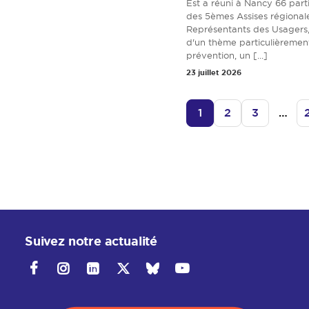
Est a réuni à Nancy 66 parti
des 5èmes Assises régional
Représentants des Usagers,
d'un thème particulièrement 
prévention, un [...]
23 juillet 2026
1
2
3
…
Suivez notre actualité