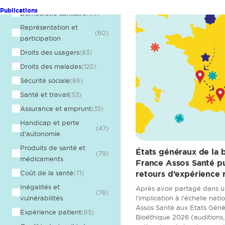
Publications
Démocratie sanitaire
(69)
Représentation et
(60)
participation
Droits des usagers
(83)
Droits des malades
(120)
Sécurité sociale
(86)
Santé et travail
(53)
Assurance et emprunt
(35)
Handicap et perte
(47)
d'autonomie
Produits de santé et
États généraux de la 
(79)
médicaments
France Assos Santé pu
retours d’expérience 
Coût de la santé
(71)
Inégalités et
Après avoir partagé dans u
(76)
l’implication à l’échelle nat
vulnérabilités
Assos Santé aux Etats Géné
Expérience patient
(65)
Bioéthique 2026 (auditions