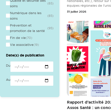
Qualité et sécurité des
nationales, etc.), retour sur 
(65)
équipes régionales de l’unio
soins
31 juillet 2026
Numérique dans les
(85)
soins
Prévention et
(95)
promotion de la santé
Fin de vie
(70)
Vie associative
(19)
Date(s) de publication
Du
Au
Rapport d’activité 2
Assos Santé : un conc