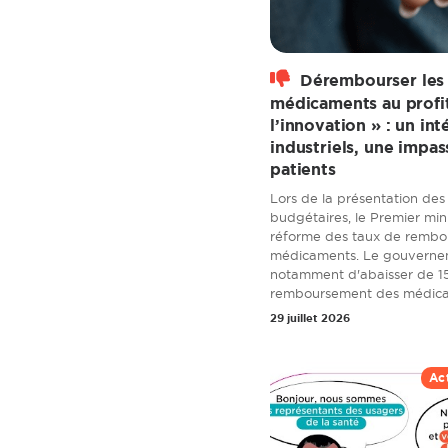
Dérembourser les
médicaments au profi
l’innovation » : un int
industriels, une impas
patients
Lors de la présentation des 
budgétaires, le Premier min
réforme des taux de remb
médicaments. Le gouverne
notamment d'abaisser de 15
remboursement des médicam
29 juillet 2026
Ac