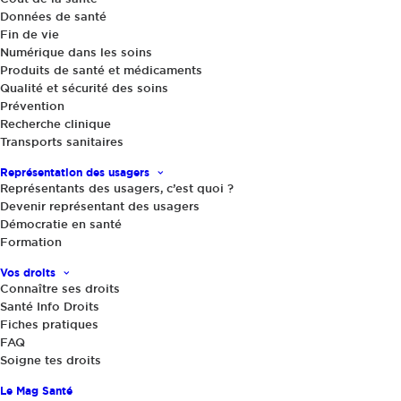
Articles
Données de santé
Actualités
(554)
Fin de vie
Numérique dans les soins
Bon point
(170)
Produits de santé et médicaments
Mauvais point
(205)
Qualité et sécurité des soins
Prévention
Soigne tes droits
(3)
Recherche clinique
Transports sanitaires
Portraits & Entretiens
(4)
Doublement du plafo
Représentation des usagers
franchises et des forfa
Presse
Représentants des usagers, c’est quoi ?
massifs vers les comp
Devenir représentant des usagers
Communiqué de presse
(31)
santé : les patients pé
Démocratie en santé
Tribune
(7)
aux soins fragilisé !
Formation
Lettre ouverte
(6)
Au cœur de l’été, le gouve
Vos droits
d’annoncer de nouvelles me
Connaître ses droits
Thématiques
face à la hausse des dépen
Santé Info Droits
Maladie, avec pour conséq
Fiches pratiques
Recherche clinique
(14)
des restes à charge pour le
FAQ
augmentation inévitable des 
Transports sanitaires
(15)
Soigne tes droits
23 juillet 2026
Accès et organisation
(96)
Le Mag Santé
des soins