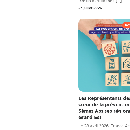
l’Union européenne [...]
24 juillet 2026
Ac
Les Représentants de
cœur de la prévention 
5èmes Assises région
Grand Est
Le 28 avril 2026, France A