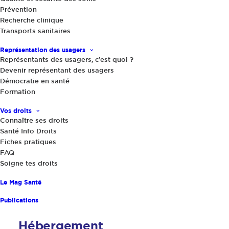
Prévention
Recherche clinique
Directeur de la publication : Gérard RAYMOND,
Transports sanitaires
Président de France Assos Santé.
Représentation des usagers
Responsable de la rédaction : Marc MOREL,
Représentants des usagers, c’est quoi ?
Directeur général de France Assos Santé.
Devenir représentant des usagers
Démocratie en santé
Design et Réalisation
Formation
Vos droits
Studio Cassette
Connaître ses droits
Santé Info Droits
13 rue Cassette
Fiches pratiques
75006 Paris
FAQ
Soigne tes droits
Maintenance web
Le Mag Santé
Studio Cassette
Publications
Hébergement