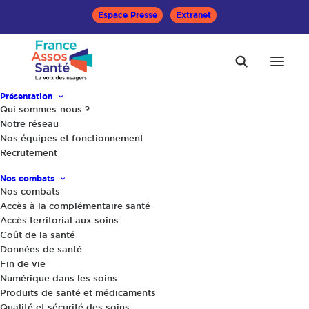
Espace Presse
Extranet
Présentation
Qui sommes-nous ?
Mentions légales
Notre réseau
Nos équipes et fonctionnement
Recrutement
Nos combats
Nos combats
Pour le compte de :
Accès à la complémentaire santé
Accès territorial aux soins
France Assos Santé
Coût de la santé
Données de santé
10, Villa Bosquet
Fin de vie
75007 Paris
Numérique dans les soins
Produits de santé et médicaments
Comité éditorial
Qualité et sécurité des soins