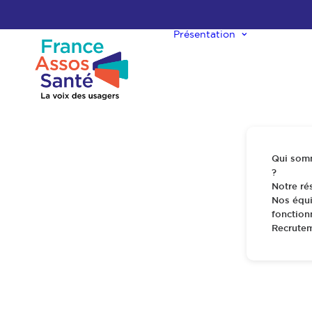
Présentation
Qui som
?
Notre ré
Nos équi
fonctio
Recrute