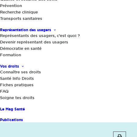
Prévention
Recherche clinique
Transports sanitaires
Représentation des usagers
Représentants des usagers, c’est quoi ?
Devenir représentant des usagers
Démocratie en santé
Formation
Vos droits
Connaître ses droits
Santé Info Droits
Fiches pratiques
13 avril 2026
FAQ
Arrêts de travail : France Assos Santé
Soigne tes droits
dénonce une politique de suspicion et
Le Mag Santé
un risque pour les droits des patients
Publications