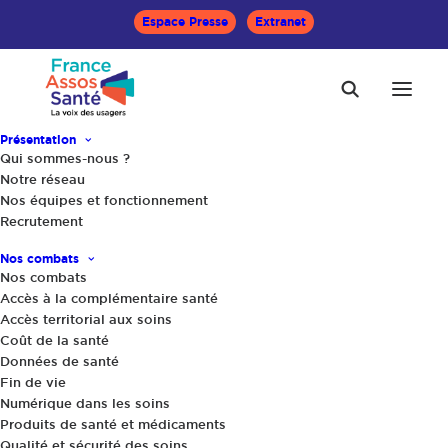
Espace Presse
Extranet
Présentation
Qui sommes-nous ?
Notre réseau
Nos équipes et fonctionnement
Accueil
Communiqués
Recrutement
Arrêts de travail : France Assos Santé dénonce une
politique de suspicion et un risque pour les droits des patients
Nos combats
Nos combats
Accès à la complémentaire santé
Partager
Accès territorial aux soins
Coût de la santé
Données de santé
Fin de vie
Numérique dans les soins
Produits de santé et médicaments
Qualité et sécurité des soins