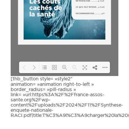
[thb_button style= »style2″
Loading PDF 81% ...
animation= »animation right-to-left »
border_radius= »pill-radius »
link= »url:https%3A%2F%2Ffrance-assos-
sante.org%2Fwp-
content%2Fuploads%2F2024%2F11%2FSynthese-
enquete-nationale-
RACI.pdf|title:T%C3%A9l%C3%A9charger%20la%2