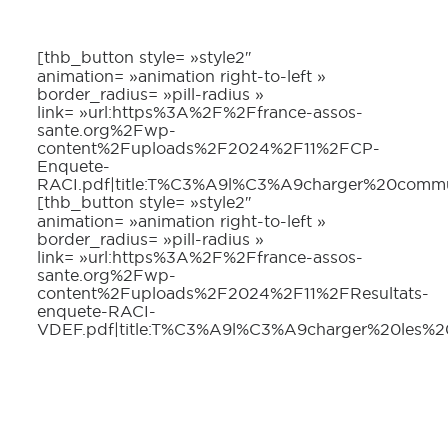
[thb_button style= »style2″
animation= »animation right-to-left »
border_radius= »pill-radius »
link= »url:https%3A%2F%2Ffrance-assos-
sante.org%2Fwp-
content%2Fuploads%2F2024%2F11%2FCP-
Enquete-
RACI.pdf|title:T%C3%A9l%C3%A9charger%20comm
[thb_button style= »style2″
animation= »animation right-to-left »
border_radius= »pill-radius »
link= »url:https%3A%2F%2Ffrance-assos-
sante.org%2Fwp-
content%2Fuploads%2F2024%2F11%2FResultats-
enquete-RACI-
VDEF.pdf|title:T%C3%A9l%C3%A9charger%20les%2