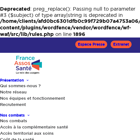
Deprecated
: preg_replace(): Passing null to parameter
#3 ($subject) of type array|string is deprecated in
/home/clients/afd0bc6301dfb0c99f729b07a4753a06
content/plugins/wordfence/vendor/wordfence/wf-
waf/src/lib/rules.php
1896
on line
Espace Presse
Extranet
Présentation
Qui sommes-nous ?
Notre réseau
Nos équipes et fonctionnement
Accueil
Communiqués
Recrutement
Enquête exclusive sur les coûts cachés de la santé : des
Nos combats
résultats à charge
Nos combats
Accès à la complémentaire santé
Accès territorial aux soins
Partager
Coût de la santé