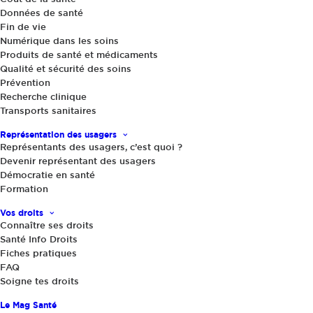
Données de santé
Fin de vie
Numérique dans les soins
Produits de santé et médicaments
Qualité et sécurité des soins
Prévention
Recherche clinique
Transports sanitaires
Représentation des usagers
Représentants des usagers, c’est quoi ?
Devenir représentant des usagers
Démocratie en santé
Formation
Vos droits
Connaître ses droits
Santé Info Droits
Fiches pratiques
FAQ
30 juin 2025
Soigne tes droits
Gérard Raymond réélu à la présidence
Le Mag Santé