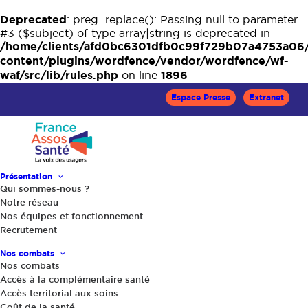
Deprecated
: preg_replace(): Passing null to parameter
#3 ($subject) of type array|string is deprecated in
/home/clients/afd0bc6301dfb0c99f729b07a4753a06
content/plugins/wordfence/vendor/wordfence/wf-
waf/src/lib/rules.php
1896
on line
Espace Presse
Extranet
Présentation
Qui sommes-nous ?
Notre réseau
Nos équipes et fonctionnement
Accueil
Communiqués
Recrutement
Gérard Raymond réélu à la présidence de France Assos
Nos combats
Santé : un 3e mandat pour faire front
Nos combats
Accès à la complémentaire santé
Accès territorial aux soins
Partager
Coût de la santé