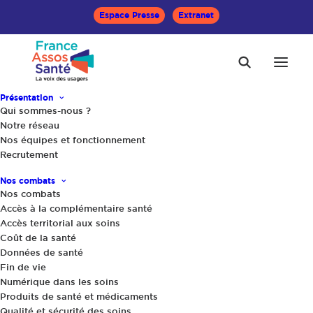
Espace Presse
Extranet
Présentation
Qui sommes-nous ?
Notre réseau
Nos équipes et fonctionnement
Accueil
Communiqués
Recrutement
Pénuries de médicaments : des mesures réclamées de
longue date par France Assos Santé enfin annoncées par le
Nos combats
gouvernement.
Nos combats
Accès à la complémentaire santé
Accès territorial aux soins
Partager
Coût de la santé
Données de santé
Fin de vie
Numérique dans les soins
Produits de santé et médicaments
Qualité et sécurité des soins