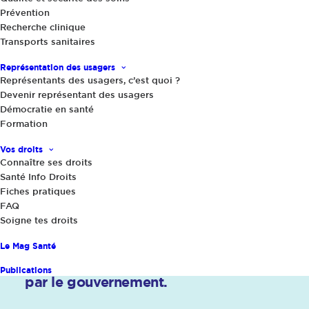
Prévention
Recherche clinique
Transports sanitaires
Représentation des usagers
Représentants des usagers, c’est quoi ?
Devenir représentant des usagers
Démocratie en santé
Formation
Vos droits
Connaître ses droits
Santé Info Droits
Fiches pratiques
FAQ
20 septembre 2019
Soigne tes droits
Pénuries de médicaments : des
mesures réclamées de longue date par
Le Mag Santé
France Assos Santé enfin annoncées
Publications
par le gouvernement.