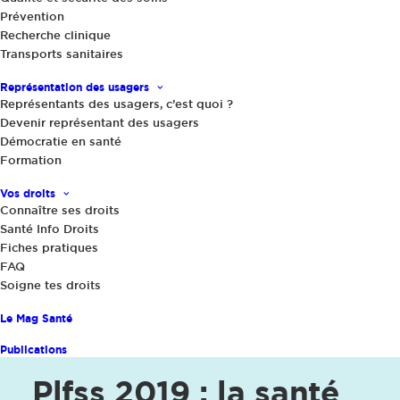
Prévention
Recherche clinique
Transports sanitaires
Représentation des usagers
Représentants des usagers, c’est quoi ?
Devenir représentant des usagers
Démocratie en santé
Formation
Vos droits
Connaître ses droits
Santé Info Droits
Fiches pratiques
1 octobre 2018
FAQ
Plfss 2019 : la santé financière
Soigne tes droits
retrouvée de la Sécurité sociale ne
Le Mag Santé
doit pas l'être au détriment des
patients !
Publications
Plfss 2019 : la santé