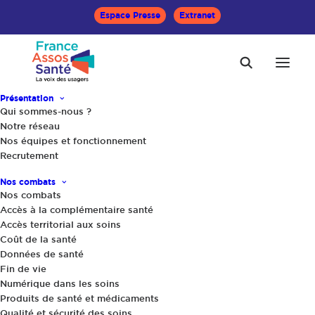
Espace Presse
Extranet
Présentation
Qui sommes-nous ?
Notre réseau
Nos équipes et fonctionnement
Accueil
Communiqués
Recrutement
Plfss 2019 : la santé financière retrouvée de la Sécurité
sociale ne doit pas l’être au détriment des patients !
Nos combats
Nos combats
Accès à la complémentaire santé
Partager
Accès territorial aux soins
Coût de la santé
Données de santé
Fin de vie
Numérique dans les soins
Produits de santé et médicaments
Qualité et sécurité des soins