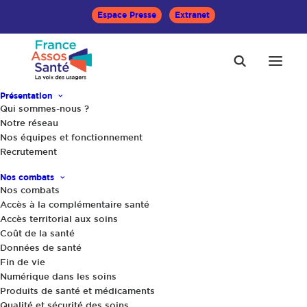
Espace Presse
Extranet
Présentation
ACCOMPAGNER
Qui sommes-nous ?
Notre réseau
Nos équipes et fonctionnement
Accueil
Catalogue des formations
Recrutement
Pratiquer l’éducation thérapeutique du patient
Nos combats
Nos combats
Pratiquer l’éducation
Accès à la complémentaire santé
Accès territorial aux soins
thérapeutique du patient
Coût de la santé
Données de santé
Fin de vie
Je suis bénévole d’une association de patients. Je
Numérique dans les soins
Produits de santé et médicaments
souhaite m’investir dans l’accompagnement des
Qualité et sécurité des soins