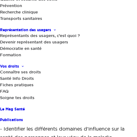
patients, en éducation thérapeutique en lien avec des
Prévention
personnels soignants. Comment participer à un
Recherche clinique
Transports sanitaires
programme en l’inscrivant dans une logique de
promotion de la santé ?
Représentation des usagers
Représentants des usagers, c’est quoi ?
Devenir représentant des usagers
Présentiel
DURÉE de la formation : 6J
Démocratie en santé
Formation
OBJECTIFS PÉDAGOGIQUES
Vos droits
Connaître ses droits
Santé Info Droits
- Intervenir dans un programme d’éducation
Fiches pratiques
FAQ
thérapeutique du patient
Soigne tes droits
- Connaître le cadre législatif de l’ETP du patient et en
Le Mag Santé
cerner les enjeux
Publications
- Identifier les différents domaines d’influence sur la