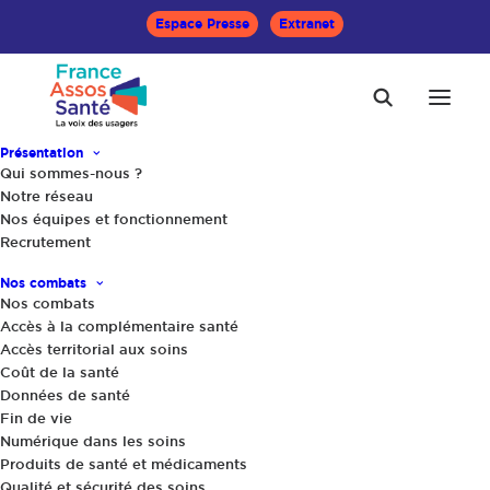
Espace Presse
Extranet
Présentation
RU EN INSTANCE TERRITORIALE ET DE
Qui sommes-nous ?
SANTÉ PUBLIQUE
Notre réseau
Nos équipes et fonctionnement
Accueil
Catalogue des formations
Recrutement
RU en CCI
Nos combats
RU en CCI
Nos combats
Accès à la complémentaire santé
Accès territorial aux soins
Je siège en Commission de conciliation et
Coût de la santé
Données de santé
d’indemnisation (CCI) et je dois y défendre les droits
Fin de vie
des usagers. Comment le faire à bon escient ?
Numérique dans les soins
Comment lire les dossiers d’expertise très techniques
Produits de santé et médicaments
Qualité et sécurité des soins