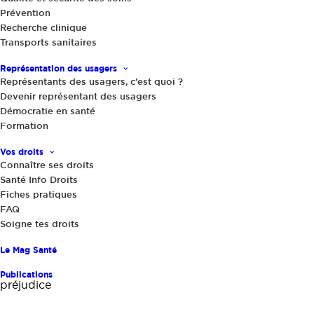
? Quelles questions poser ? Comment débattre avec
Prévention
les professionnels et les assureurs ? Quelle position
Recherche clinique
adopter ? Comment construire un avis ?
Transports sanitaires
Représentation des usagers
Représentants des usagers, c’est quoi ?
Présentiel
DURÉE de la formation : 1J
Devenir représentant des usagers
Démocratie en santé
Formation
OBJECTIFS PÉDAGOGIQUES
Vos droits
Connaître ses droits
- Comprendre le rôle, le fonctionnement des CCI et la
Santé Info Droits
place de chacun de ses membres, en particulier celle du
Fiches pratiques
RU
FAQ
Soigne tes droits
- Identifier les différentes étapes de la procédure
- Comprendre et savoir analyser un rapport d’expertise
Le Mag Santé
- Veiller à la prise en compte de toutes les dimensions du
Publications
préjudice