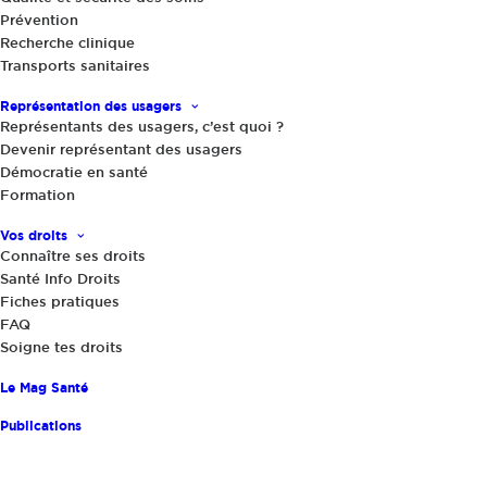
concurrence, de la consommation et de la
Prévention
Recherche clinique
répression des fraudes (DGCCRF) portant sur
Transports sanitaires
300 opticiens concernant leurs pratiques à
Représentation des usagers
l’égard de la réforme 100% Santé, révèle que
Représentants des usagers, c’est quoi ?
60% d’entre eux ne respectent pas les
Devenir représentant des usagers
engagements : non visibilité des produits 100%
Démocratie en santé
Formation
Santé, non présentation de l’offre 100% Santé
ou dénigrement de celle-ci, etc.
Vos droits
Connaître ses droits
Partager
Santé Info Droits
Fiches pratiques
FAQ
Soigne tes droits
Le Mag Santé
Publications