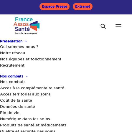
Espace Presse
Extranet
Présentation
Accueil
Opinions
Qui sommes-nous ?
100% Santé : quand les opticiens ne jouent pas le jeu
Notre réseau
Nos équipes et fonctionnement
Recrutement
Nos combats
Nos combats
Accès à la complémentaire santé
Accès territorial aux soins
15 avril 2021
|
Coût de la santé
Données de santé
100% Santé : quand les opticiens ne
Fin de vie
jouent pas le jeu
Numérique dans les soins
Produits de santé et médicaments
Une enquête de la Direction générale de la
Qualité et sécurité des soins