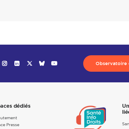
Observatoire d
aces dédiés
Un
lié
rutement
San
ce Presse