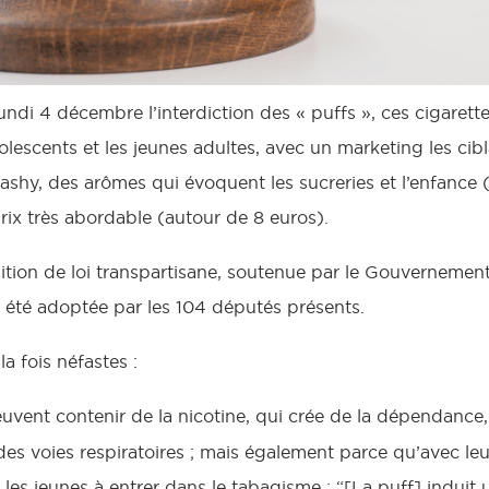
ndi 4 décembre l’interdiction des « puffs », ces cigarette
olescents et les jeunes adultes, avec un marketing les cib
ashy, des arômes qui évoquent les sucreries et l’enfance
rix très abordable (autour de 8 euros).
ition de loi transpartisane, soutenue par le Gouvernement,
a été adoptée par les 104 députés présents.
la fois néfastes :
peuvent contenir de la nicotine, qui crée de la dépendance
es voies respiratoires ; mais également parce qu’avec leu
nt les jeunes à entrer dans le tabagisme : “[La puff] indu