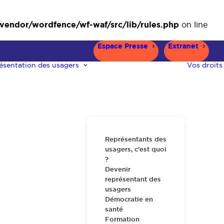
ndor/wordfence/wf-waf/src/lib/rules.php
on line
Espace Presse
Extranet
ésentation des usagers
Vos droits
Représentants des
usagers, c’est quoi
?
Devenir
représentant des
usagers
Démocratie en
santé
Formation