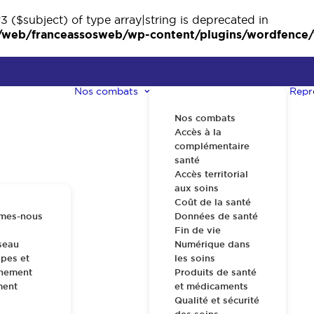
3 ($subject) of type array|string is deprecated in
eb/franceassosweb/wp-content/plugins/wordfence/ve
Nos combats
Repr
Nos combats
Accès à la
complémentaire
santé
Accès territorial
aux soins
Coût de la santé
mes-nous
Données de santé
Fin de vie
seau
Numérique dans
pes et
les soins
nnement
Produits de santé
ment
et médicaments
Qualité et sécurité