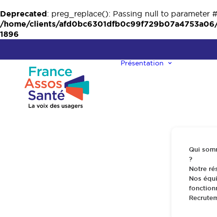
Deprecated
: preg_replace(): Passing null to parameter #
/home/clients/afd0bc6301dfb0c99f729b07a4753a06/w
1896
Présentation
Qui som
?
Notre ré
Nos équi
fonctio
Recrute