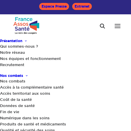
Espace Presse
Extranet
Présentation
Accueil
Opinions
Qui sommes-nous ?
Grève des laboratoires de biologie : le signal inquiétant
Notre réseau
d’une dérive financière du système de santé ?
Nos équipes et fonctionnement
Recrutement
Nos combats
Nos combats
Accès à la complémentaire santé
Accès territorial aux soins
Coût de la santé
15 novembre 2022
|
Données de santé
Fin de vie
Grève des laboratoires de biologie : le
Numérique dans les soins
signal inquiétant d’une dérive
Produits de santé et médicaments
financière du système de santé ?
Qualité et sécurité des soins