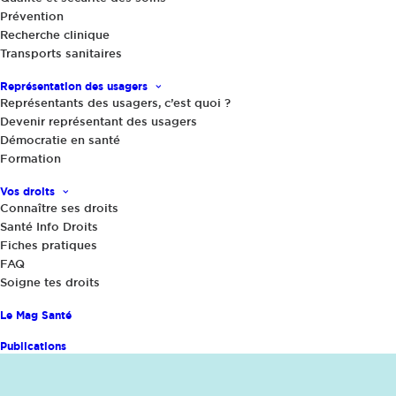
Prévention
C’est une première en France : 95% des
Recherche clinique
laboratoires de biologie sont fermés depuis
Transports sanitaires
lundi 14/11/22 matin en raison d’une grève qui
Représentation des usagers
témoigne de l’engagement d’un « bras de fer »
Représentants des usagers, c’est quoi ?
Devenir représentant des usagers
entre les représentants des laboratoires,
Démocratie en santé
l’Assurance Maladie et le gouvernement. Cette
Formation
situation inédite prive les usagers de la santé
Vos droits
d’un pan essentiel de leur parcours de soins et
Connaître ses droits
dessine en creux le risque d’une dérive
Santé Info Droits
Fiches pratiques
économique du système de santé. Explications.
FAQ
Soigne tes droits
Partager
Le Mag Santé
Publications