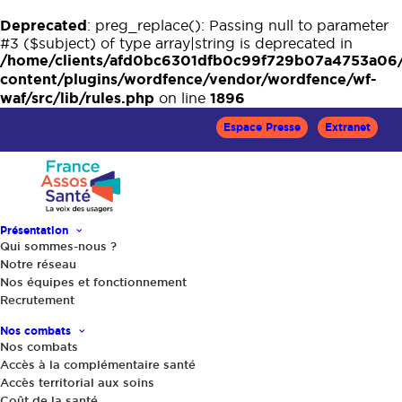
Deprecated
: preg_replace(): Passing null to parameter
#3 ($subject) of type array|string is deprecated in
/home/clients/afd0bc6301dfb0c99f729b07a4753a06
content/plugins/wordfence/vendor/wordfence/wf-
waf/src/lib/rules.php
1896
on line
Espace Presse
Extranet
Présentation
Qui sommes-nous ?
Accueil
Opinions
Notre réseau
Suppression des ARS : l’organisation de notre système de
Nos équipes et fonctionnement
santé en danger !
Recrutement
Nos combats
Nos combats
Accès à la complémentaire santé
Accès territorial aux soins
Coût de la santé