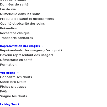
Données de santé
2 juillet 2024
|
Fin de vie
Suppression des ARS : l’organisation
Numérique dans les soins
Produits de santé et médicaments
de notre système de santé en danger !
Qualité et sécurité des soins
Prévention
Les agences régionales de santé sont
Recherche clinique
essentielles au fonctionnement du système de
Transports sanitaires
soins dans notre pays. Or leur suppression pure
Représentation des usagers
Représentants des usagers, c’est quoi ?
et simple qui parait totalement improvisée, est
Devenir représentant des usagers
la mesure emblématique du programme santé
Démocratie en santé
des candidats Rassemblement national, avec la
Formation
suppression de l’AME!
Vos droits
Connaître ses droits
Partager
Santé Info Droits
Fiches pratiques
FAQ
Soigne tes droits
Le Mag Santé