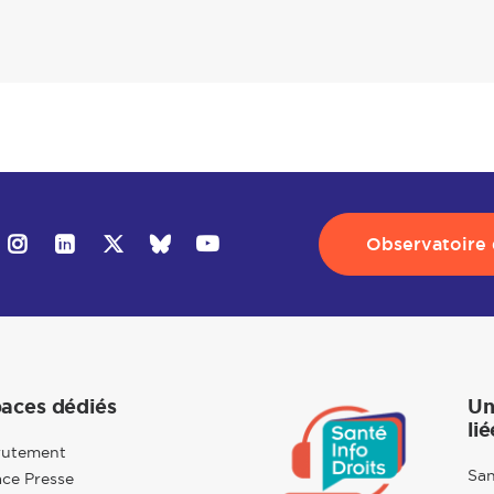
Observatoire d
aces dédiés
Un
lié
rutement
San
ce Presse