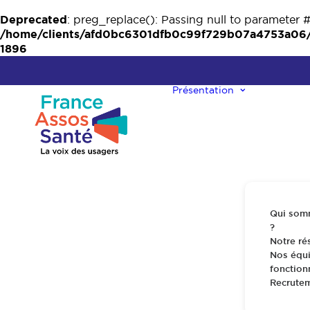
Deprecated
: preg_replace(): Passing null to parameter #
/home/clients/afd0bc6301dfb0c99f729b07a4753a06/w
1896
Présentation
Qui som
?
Notre ré
Nos équi
fonctio
Recrute