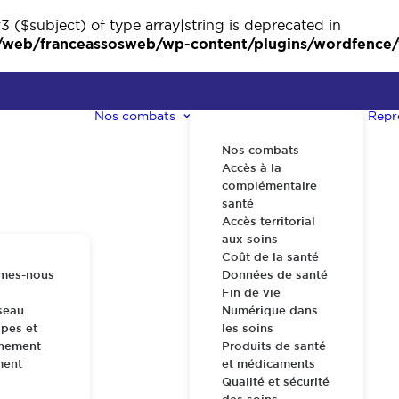
3 ($subject) of type array|string is deprecated in
eb/franceassosweb/wp-content/plugins/wordfence/ve
Nos combats
Repr
Nos combats
Accès à la
complémentaire
santé
Accès territorial
aux soins
Coût de la santé
mes-nous
Données de santé
Fin de vie
seau
Numérique dans
pes et
les soins
nnement
Produits de santé
ment
et médicaments
Qualité et sécurité