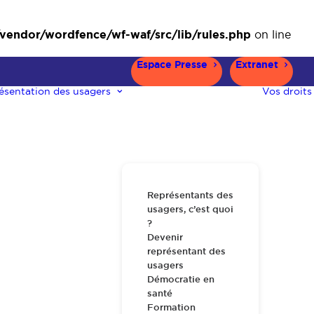
ndor/wordfence/wf-waf/src/lib/rules.php
on line
Espace Presse
Extranet
ésentation des usagers
Vos droits
Représentants des
usagers, c’est quoi
?
Devenir
représentant des
usagers
Démocratie en
santé
Formation