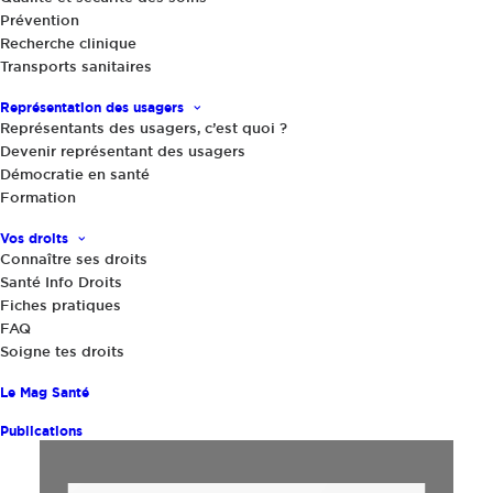
Prévention
Compte-rendu de la
Recherche clinique
Transports sanitaires
réunion du Comité
Représentation des usagers
de déontologie du
Représentants des usagers, c’est quoi ?
Devenir représentant des usagers
12/02/2018
Démocratie en santé
Formation
13 février 2018
By
admin
|
Vos droits
Connaître ses droits
Santé Info Droits
Compte-rendu de la réunion 2018-3 du Comité
Fiches pratiques
de déontologie de l’Union nationale des
FAQ
associations agréées d’usagers du système de
Soigne tes droits
santé (UNAASS) du 12 février 2018.
Le Mag Santé
Publications