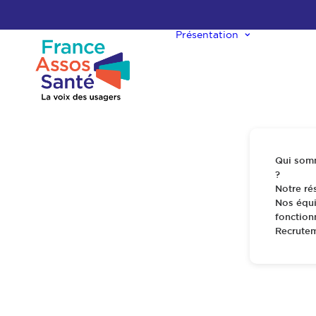
Présentation
Qui som
?
Notre ré
Nos équi
fonctio
Recrute