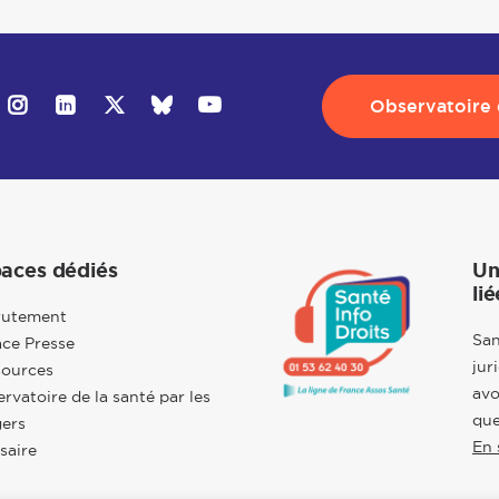
Observatoire d
aces dédiés
Un
lié
rutement
San
ce Presse
jur
sources
avo
rvatoire de la santé par les
que
ers
En 
saire