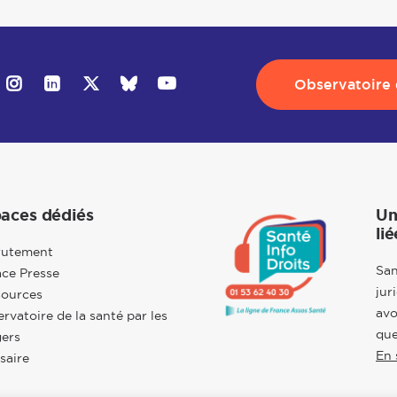
Observatoire d
aces dédiés
Un
lié
rutement
San
ce Presse
jur
sources
avo
rvatoire de la santé par les
que
ers
En 
saire