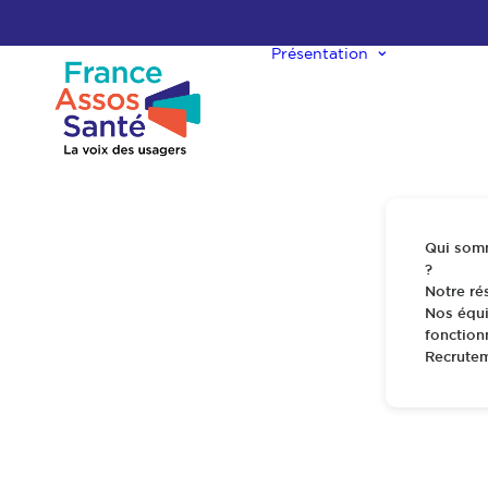
Présentation
Qui som
?
Notre ré
Nos équi
fonctio
Recrute