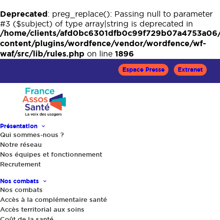
Deprecated
: preg_replace(): Passing null to parameter
#3 ($subject) of type array|string is deprecated in
/home/clients/afd0bc6301dfb0c99f729b07a4753a06
content/plugins/wordfence/vendor/wordfence/wf-
waf/src/lib/rules.php
1896
on line
Espace Presse
Extranet
Présentation
Qui sommes-nous ?
Notre réseau
Nos équipes et fonctionnement
Recrutement
Observatoire sur les
Nos combats
droits des malades,
Nos combats
Accès à la complémentaire santé
rapport 2014 de Santé
Accès territorial aux soins
Coût de la santé