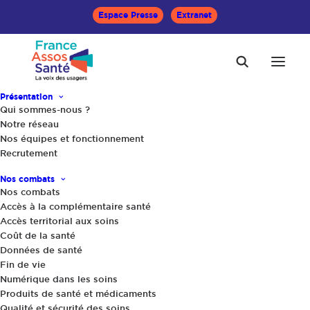
Espace Presse
Extranet
Présentation
Qui sommes-nous ?
Notre réseau
Nos équipes et fonctionnement
PLFSS 2026 :
Recrutement
Propositions
Nos combats
Nos combats
d'amendements Sénat
Accès à la complémentaire santé
Accès territorial aux soins
Coût de la santé
Données de santé
Fin de vie
Numérique dans les soins
Produits de santé et médicaments
Qualité et sécurité des soins