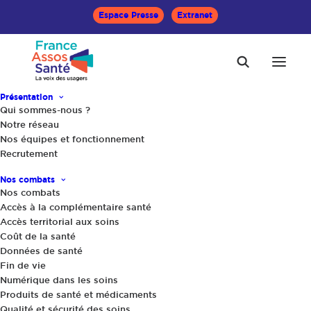
Espace Presse
Extranet
Présentation
Qui sommes-nous ?
Notre réseau
Nos équipes et fonctionnement
Rapport annuel
Recrutement
d’activité 2019 de
Nos combats
Nos combats
France Assos Santé
Accès à la complémentaire santé
Accès territorial aux soins
Coût de la santé
Données de santé
Fin de vie
Numérique dans les soins
Produits de santé et médicaments
Qualité et sécurité des soins