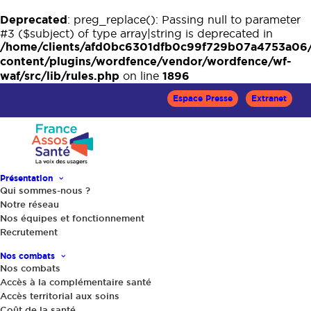
Deprecated
: preg_replace(): Passing null to parameter
#3 ($subject) of type array|string is deprecated in
/home/clients/afd0bc6301dfb0c99f729b07a4753a06
content/plugins/wordfence/vendor/wordfence/wf-
waf/src/lib/rules.php
1896
on line
Espace Presse
Extranet
Présentation
Qui sommes-nous ?
Notre réseau
Accueil
Le Mag Santé
Nos équipes et fonctionnement
Cigarette électronique : les fabricants de tabac sont dans la
Recrutement
place
Nos combats
Nos combats
Accès à la complémentaire santé
Accès territorial aux soins
Coût de la santé