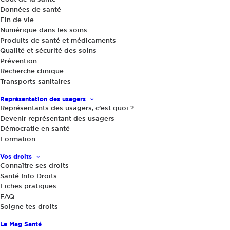
Données de santé
Fin de vie
Numérique dans les soins
Produits de santé et médicaments
Qualité et sécurité des soins
Prévention
Recherche clinique
Transports sanitaires
Actualités
|
20 avril 2015
Représentation des usagers
Cigarette électronique : les fabricants
Représentants des usagers, c’est quoi ?
de tabac sont dans la place
Devenir représentant des usagers
Démocratie en santé
Formation
Vos droits
Connaître ses droits
Santé Info Droits
Fiches pratiques
FAQ
Soigne tes droits
Le Mag Santé
Partager