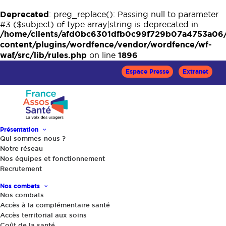
Deprecated
: preg_replace(): Passing null to parameter
#3 ($subject) of type array|string is deprecated in
/home/clients/afd0bc6301dfb0c99f729b07a4753a06
content/plugins/wordfence/vendor/wordfence/wf-
waf/src/lib/rules.php
1896
on line
Espace Presse
Extranet
Présentation
Qui sommes-nous ?
Notre réseau
Accueil
Le Mag Santé
Nos équipes et fonctionnement
Sélection d’actus sur la qualité de vos soins
Recrutement
Réforme des GHT : quel bénéfice pour les usagers ?
Nos combats
Nos combats
Accès à la complémentaire santé
Accès territorial aux soins
Coût de la santé