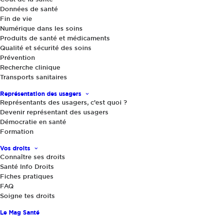
Données de santé
Fin de vie
Numérique dans les soins
Produits de santé et médicaments
Qualité et sécurité des soins
Prévention
Recherche clinique
Transports sanitaires
Sélection d’actus sur la qualité de vos soins
,
Actualités
|
8 juillet 2016
Représentation des usagers
Réforme des GHT : quel bénéfice pour
Représentants des usagers, c’est quoi ?
les usagers ?
Devenir représentant des usagers
Démocratie en santé
Formation
Vos droits
Connaître ses droits
Santé Info Droits
Fiches pratiques
FAQ
Soigne tes droits
Le Mag Santé
Partager