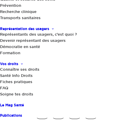
Prévention
Recherche clinique
Transports sanitaires
Actualités
|
25 novembre 2016
Témoignage Moi(s) sans tabac :
Représentation des usagers
"Cette opération nationale m’a servi
Représentants des usagers, c’est quoi ?
de déclic"
Devenir représentant des usagers
Démocratie en santé
Formation
Vos droits
Connaître ses droits
Santé Info Droits
Fiches pratiques
FAQ
Soigne tes droits
Partager
Le Mag Santé
Publications