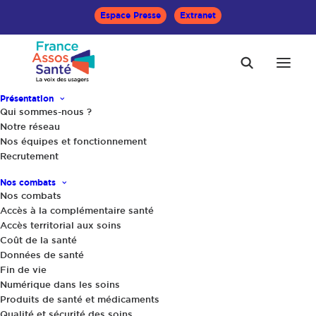
Espace Presse
Extranet
Présentation
Qui sommes-nous ?
Accueil
Le Mag Santé
Notre réseau
Témoignage Moi(s) sans tabac : « Cette opération nationale
Nos équipes et fonctionnement
m’a servi de déclic »
Recrutement
Nos combats
Nos combats
Accès à la complémentaire santé
Accès territorial aux soins
Coût de la santé
Données de santé
Fin de vie
Numérique dans les soins
Produits de santé et médicaments
Qualité et sécurité des soins