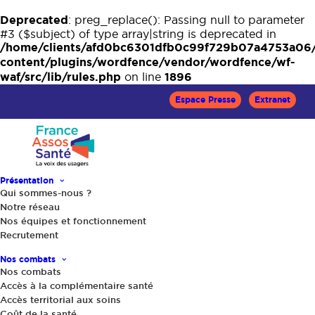
Deprecated
: preg_replace(): Passing null to parameter
#3 ($subject) of type array|string is deprecated in
/home/clients/afd0bc6301dfb0c99f729b07a4753a06
content/plugins/wordfence/vendor/wordfence/wf-
waf/src/lib/rules.php
1896
on line
Espace Presse
Extranet
Présentation
Qui sommes-nous ?
Notre réseau
Accueil
Le Mag Santé
Nos équipes et fonctionnement
« Objectif Présidentielles 2017 » : 5 thèmes de mobilisation
Recrutement
Nos combats
Nos combats
Accès à la complémentaire santé
Accès territorial aux soins
Coût de la santé