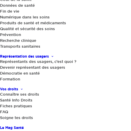
Données de santé
Fin de vie
Numérique dans les soins
Produits de santé et médicaments
Qualité et sécurité des soins
Prévention
Recherche clinique
Transports sanitaires
Actualités
|
31 janvier 2017
« Objectif Présidentielles 2017 » : 5
Représentation des usagers
thèmes de mobilisation
Représentants des usagers, c’est quoi ?
Devenir représentant des usagers
Démocratie en santé
Formation
Vos droits
Connaître ses droits
Santé Info Droits
Fiches pratiques
FAQ
Soigne tes droits
Partager
Le Mag Santé