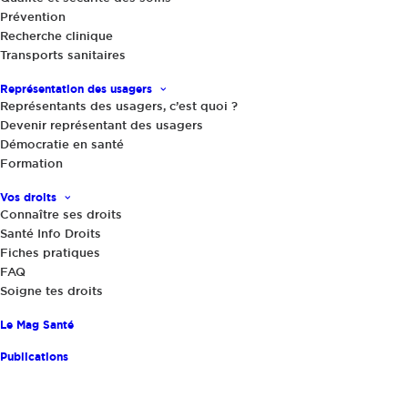
Prévention
Recherche clinique
Actualités
|
23 juin 2017
Transports sanitaires
Maisons de retraite : comparez les
tarifs !
Représentation des usagers
Représentants des usagers, c’est quoi ?
Devenir représentant des usagers
Démocratie en santé
Formation
Vos droits
Connaître ses droits
Santé Info Droits
Fiches pratiques
FAQ
Partager
Soigne tes droits
Le Mag Santé
Publications