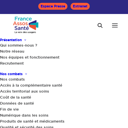
Espace Presse
Extranet
Présentation
Qui sommes-nous ?
Accueil
Le Mag Santé
Notre réseau
Maisons de retraite : comparez les tarifs !
Nos équipes et fonctionnement
Recrutement
Nos combats
Nos combats
Accès à la complémentaire santé
Accès territorial aux soins
Coût de la santé
Données de santé
Fin de vie
Numérique dans les soins
Produits de santé et médicaments
Qualité et sécurité des soins