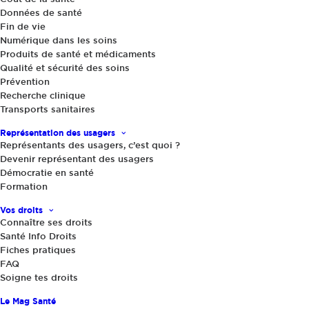
Données de santé
Fin de vie
Numérique dans les soins
Produits de santé et médicaments
Qualité et sécurité des soins
Prévention
Recherche clinique
Transports sanitaires
Actualités
|
4 avril 2018
Alimentation, activité physique et
Représentation des usagers
cancer
Représentants des usagers, c’est quoi ?
Devenir représentant des usagers
Démocratie en santé
Formation
Vos droits
Connaître ses droits
Santé Info Droits
Fiches pratiques
FAQ
Soigne tes droits
Partager
Le Mag Santé