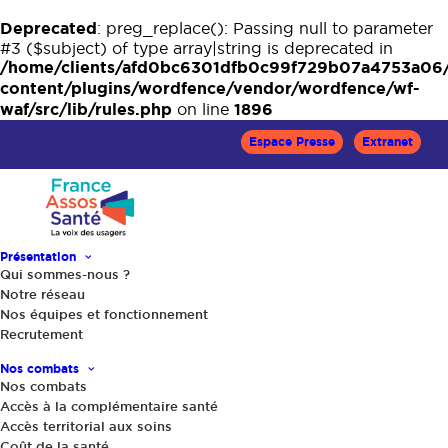
Deprecated
: preg_replace(): Passing null to parameter
#3 ($subject) of type array|string is deprecated in
/home/clients/afd0bc6301dfb0c99f729b07a4753a06
content/plugins/wordfence/vendor/wordfence/wf-
waf/src/lib/rules.php
1896
on line
Espace Presse
Extranet
Présentation
Qui sommes-nous ?
Notre réseau
Accueil
Le Mag Santé
Nos équipes et fonctionnement
Alimentation, activité physique et cancer
Recrutement
Nos combats
Nos combats
Accès à la complémentaire santé
Accès territorial aux soins
Coût de la santé