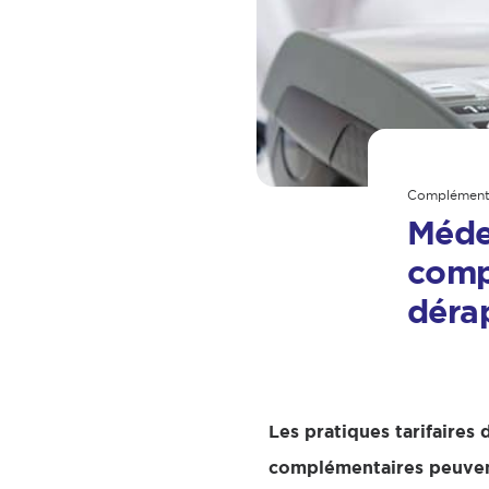
Complémenta
Médec
comp
déra
Les pratiques tarifaires
complémentaires peuvent 