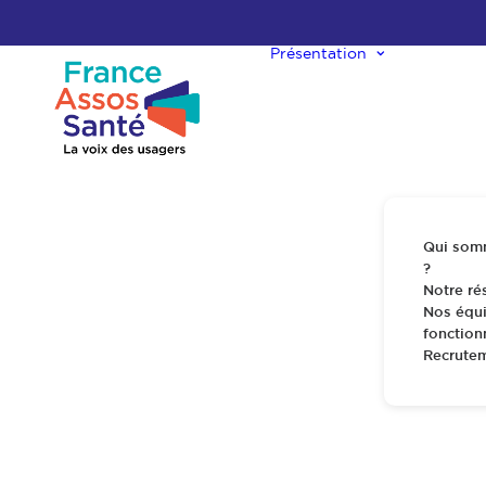
Présentation
Qui som
?
Notre ré
Nos équi
fonctio
Recrute