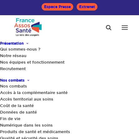
Espace Presse
Extranet
Présentation
Qui sommes-nous ?
Accueil
Le Mag Santé
Notre réseau
Test sérologique au Covid-19 : ai-je eu le virus ?
Nos équipes et fonctionnement
Recrutement
Nos combats
Nos combats
Accès à la complémentaire santé
Accès territorial aux soins
Coût de la santé
Données de santé
Fin de vie
Numérique dans les soins
Produits de santé et médicaments
Qualité et sécurité des soins