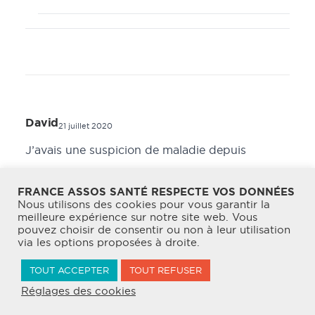
David
21 juillet 2020
J’avais une suspicion de maladie depuis
quelques jours mais le test par le nez ne me
FRANCE ASSOS SANTÉ RESPECTE VOS DONNÉES
branché pas trop surtout avec le peu de
Nous utilisons des cookies pour vous garantir la
symptôme que j’avais. J’ai commandé deux
meilleure expérience sur notre site web. Vous
pouvez choisir de consentir ou non à leur utilisation
tests sérologiques directement en ligne (
via les options proposées à droite.
https://medi-land.fr/produits-covid/27-test-
TOUT ACCEPTER
TOUT REFUSER
covid-19-test-serologique-coronavirus.html
)
Réglages des cookies
c’est plus rapide et très pratique. Aucun cas