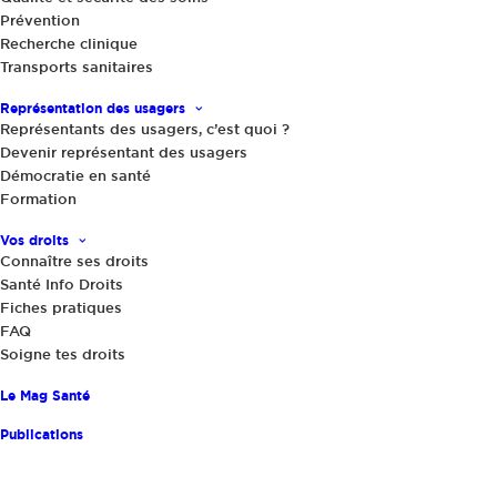
Prévention
Recherche clinique
Actualités
,
Le Mag Santé
|
29 mai 2020
Transports sanitaires
Test sérologique au Covid-19 : ai-je eu
le virus ?
Représentation des usagers
Représentants des usagers, c’est quoi ?
Devenir représentant des usagers
Démocratie en santé
Formation
Vos droits
Connaître ses droits
Santé Info Droits
Fiches pratiques
FAQ
Partager
Soigne tes droits
Le Mag Santé
Publications