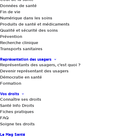
Données de santé
Fin de vie
Numérique dans les soins
Produits de santé et médicaments
Qualité et sécurité des soins
Prévention
Recherche clinique
Le Mag Santé
,
Actualités
,
Santé dans votre quotidien
|
9 décembre
2020
Transports sanitaires
Le masque à l’école et l’impact sur les
Représentation des usagers
apprentissages
Représentants des usagers, c’est quoi ?
Devenir représentant des usagers
Démocratie en santé
Formation
Vos droits
Connaître ses droits
Santé Info Droits
Fiches pratiques
FAQ
Soigne tes droits
Partager
Le Mag Santé