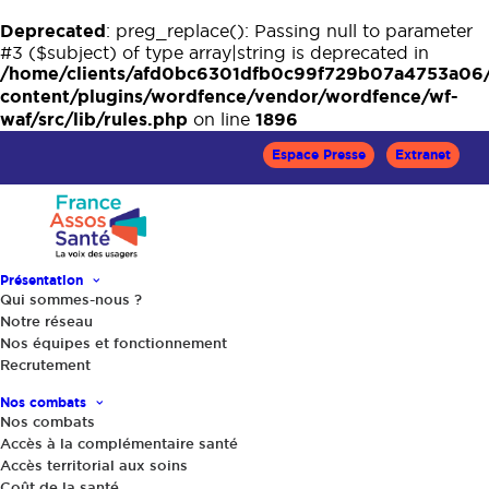
Deprecated
: preg_replace(): Passing null to parameter
#3 ($subject) of type array|string is deprecated in
/home/clients/afd0bc6301dfb0c99f729b07a4753a06
content/plugins/wordfence/vendor/wordfence/wf-
waf/src/lib/rules.php
1896
on line
Espace Presse
Extranet
Présentation
Qui sommes-nous ?
Notre réseau
Accueil
Le Mag Santé
Nos équipes et fonctionnement
Recrutement
Nos combats
Nos combats
Accès à la complémentaire santé
Accès territorial aux soins
Coût de la santé