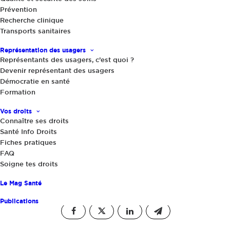
Prévention
Recherche clinique
Transports sanitaires
Actualités
,
Le Mag Santé
|
23 mars 2022
L’inquiétude des personnes les plus
Représentation des usagers
vulnérables face à la Covid, alors que
Représentants des usagers, c’est quoi ?
les restrictions sanitaires sont
Devenir représentant des usagers
relâchées
Démocratie en santé
Formation
Vos droits
Connaître ses droits
Santé Info Droits
Fiches pratiques
FAQ
Soigne tes droits
Le Mag Santé
Partager
Publications