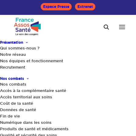
Espace Presse
Extranet
Présentation
Qui sommes-nous ?
Accueil
Le Mag Santé
Notre réseau
L’inquiétude des personnes les plus vulnérables face à la
Nos équipes et fonctionnement
Covid, alors que les restrictions sanitaires sont relâchées
Recrutement
Nos combats
Nos combats
Accès à la complémentaire santé
Accès territorial aux soins
Coût de la santé
Données de santé
Fin de vie
Numérique dans les soins
Produits de santé et médicaments
Qualité et sécurité des soins