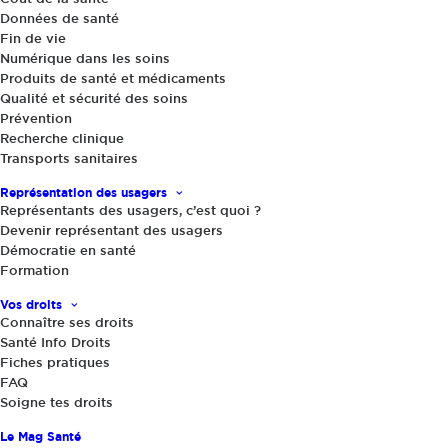
Données de santé
Fin de vie
Numérique dans les soins
Produits de santé et médicaments
Qualité et sécurité des soins
Prévention
Recherche clinique
Transports sanitaires
Actualités
,
Le Mag Santé
|
2 mai 2023
L’asthme : une maladie à ne pas
Représentation des usagers
négliger
Représentants des usagers, c’est quoi ?
Devenir représentant des usagers
Démocratie en santé
Formation
Vos droits
Connaître ses droits
Santé Info Droits
Fiches pratiques
FAQ
Soigne tes droits
Partager
Le Mag Santé