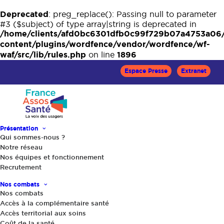
Deprecated
: preg_replace(): Passing null to parameter
#3 ($subject) of type array|string is deprecated in
/home/clients/afd0bc6301dfb0c99f729b07a4753a06
content/plugins/wordfence/vendor/wordfence/wf-
waf/src/lib/rules.php
1896
on line
Espace Presse
Extranet
Présentation
Qui sommes-nous ?
Notre réseau
Accueil
Le Mag Santé
Nos équipes et fonctionnement
L’asthme : une maladie à ne pas négliger
Recrutement
Nos combats
Nos combats
Accès à la complémentaire santé
Accès territorial aux soins
Coût de la santé