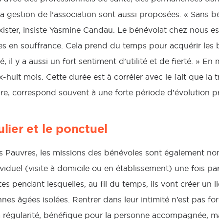
la gestion de l’association sont aussi proposées. « Sans b
xister, insiste Yasmine Candau. Le bénévolat chez nous e
es en souffrance. Cela prend du temps pour acquérir les
lé, il y a aussi un fort sentiment d’utilité et de fierté. » 
huit mois. Cette durée est à corréler avec le fait que la 
ure, correspond souvent à une forte période d’évolution p
ulier et le ponctuel
s Pauvres, les missions des bénévoles sont également nom
uel (visite à domicile ou en établissement) une fois par
s pendant lesquelles, au fil du temps, ils vont créer un lie
nes âgées isolées. Rentrer dans leur intimité n’est pas fo
la régularité, bénéfique pour la personne accompagnée, ma