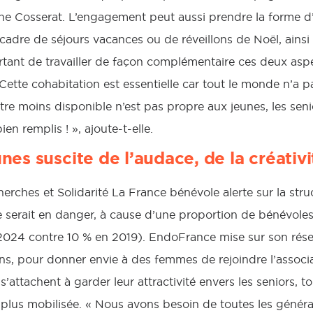
ine Cosserat. L’engagement peut aussi prendre la form
e cadre de séjours vacances ou de réveillons de Noël, ains
ortant de travailler de façon complémentaire ces deux as
 Cette cohabitation est essentielle car tout le monde n’a 
, être moins disponible n’est pas propre aux jeunes, les sen
n remplis ! », ajoute-t-elle.
unes suscite de l’audace, de la créativi
rches et Solidarité La France bénévole alerte sur la stru
le serait en danger, à cause d’une proportion de bénévol
 2024 contre 10 % en 2019). EndoFrance mise sur son rés
ons, pour donner envie à des femmes de rejoindre l’assoc
’attachent à garder leur attractivité envers les seniors, to
 plus mobilisée. « Nous avons besoin de toutes les généra