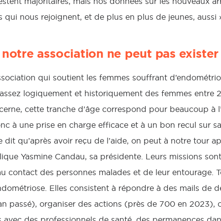
 restent majoritaires, mais nos données sur les nouveaux ar
qui nous rejoignent, et de plus en plus de jeunes, aussi 
 notre association ne peut pas exister
sociation qui soutient les femmes souffrant d’endométrio
 assez logiquement et historiquement des femmes entre 2
ncerne, cette tranche d’âge correspond pour beaucoup à 
nc à une prise en charge efficace et à un bon recul sur sa 
dit qu’après avoir reçu de l’aide, on peut à notre tour a
lique Yasmine Candau, sa présidente. Leurs missions sont
 au contact des personnes malades et de leur entourage. 
ndométriose. Elles consistent à répondre à des mails de 
l’an passé), organiser des actions (près de 700 en 2023
s avec des professionnels de santé, des permanences dans