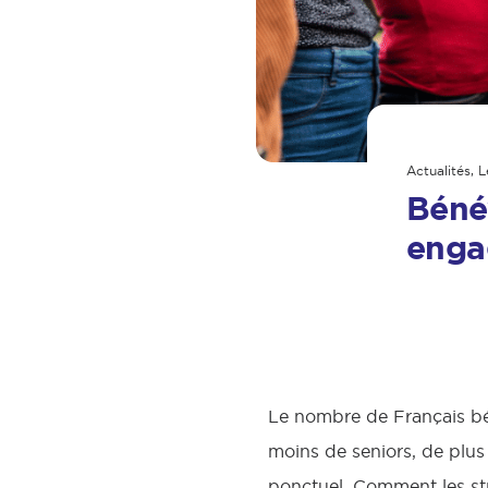
Actualités
,
L
Bénév
enga
Le nombre de Français bén
moins de seniors, de plus 
ponctuel. Comment les st