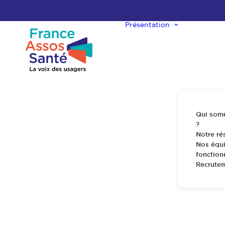
Présentation
Qui som
?
Notre ré
Nos équi
fonctio
Recrute