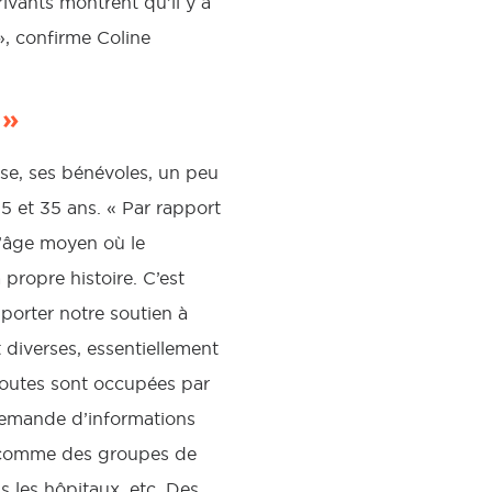
rivants montrent qu’il y a
», confirme Coline
 »
se, ses bénévoles, un peu
5 et 35 ans. « Par rapport
l’âge moyen où le
propre histoire. C’est
pporter notre soutien à
 diverses, essentiellement
Toutes sont occupées par
demande d’informations
), comme des groupes de
 les hôpitaux, etc. Des