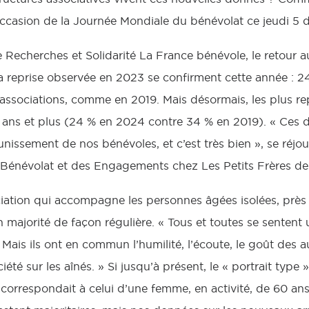
occasion de la Journée Mondiale du bénévolat ce jeudi 5
e Recherches et Solidarité La France bénévole, le retour
t la reprise observée en 2023 se confirment cette année : 
associations, comme en 2019. Mais désormais, les plus re
 ans et plus (24 % en 2024 contre 34 % en 2019). « Ces de
unissement de nos bénévoles, et c’est très bien », se réjou
 Bénévolat et des Engagements chez Les Petits Frères de
ciation qui accompagne les personnes âgées isolées, prè
majorité de façon régulière. « Tous et toutes se sentent u
. Mais ils ont en commun l’humilité, l’écoute, le goût des au
iété sur les aînés. » Si jusqu’à présent, le « portrait typ
correspondait à celui d’une femme, en activité, de 60 ans e