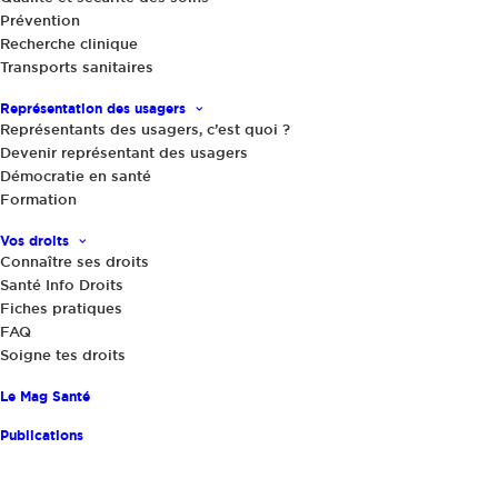
Prévention
Recherche clinique
Actualités
,
Le Mag Santé
|
13 février 2025
Transports sanitaires
Quelles alternatives aux urgences de
l’hôpital ?
Représentation des usagers
Représentants des usagers, c’est quoi ?
Devenir représentant des usagers
Démocratie en santé
Formation
Vos droits
Connaître ses droits
Santé Info Droits
Fiches pratiques
FAQ
Partager
Soigne tes droits
Le Mag Santé
Publications