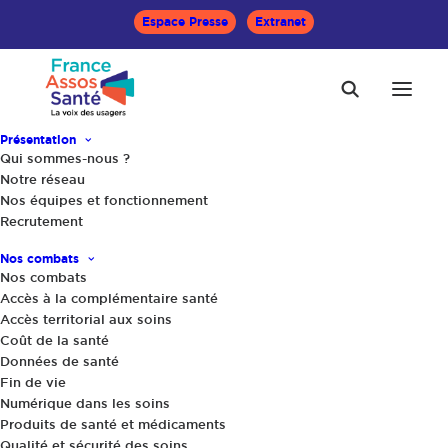
Espace Presse
Extranet
Présentation
Qui sommes-nous ?
Accueil
Le Mag Santé
Notre réseau
Quelles alternatives aux urgences de l’hôpital ?
Nos équipes et fonctionnement
Recrutement
Nos combats
Nos combats
Accès à la complémentaire santé
Accès territorial aux soins
Coût de la santé
Données de santé
Fin de vie
Numérique dans les soins
Produits de santé et médicaments
Qualité et sécurité des soins