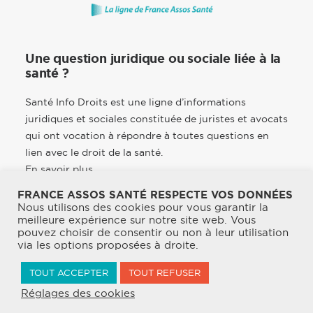
Une question juridique ou sociale liée à la
santé ?
Santé Info Droits est une ligne d’informations
juridiques et sociales constituée de juristes et avocats
qui ont vocation à répondre à toutes questions en
lien avec le droit de la santé.
En savoir plus
FRANCE ASSOS SANTÉ RESPECTE VOS DONNÉES
Nous utilisons des cookies pour vous garantir la
meilleure expérience sur notre site web. Vous
pouvez choisir de consentir ou non à leur utilisation
© 2026 France Assos Santé. | Tous droits réservés.
via les options proposées à droite.
Mentions légales
TOUT ACCEPTER
TOUT REFUSER
Politique de confidentialité & CGU
Réglages des cookies
Charte de bonne conduite