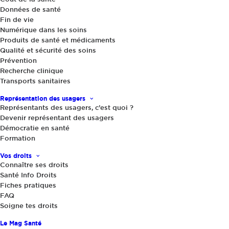
Données de santé
Fin de vie
Numérique dans les soins
Produits de santé et médicaments
Qualité et sécurité des soins
Prévention
Recherche clinique
Actualités
,
Le Mag Santé
|
27 février 2025
Transports sanitaires
Le TDAH, aujourd’hui… et après ?
Représentation des usagers
Représentants des usagers, c’est quoi ?
Devenir représentant des usagers
Démocratie en santé
Formation
Vos droits
Connaître ses droits
Santé Info Droits
Fiches pratiques
Partager
FAQ
Soigne tes droits
Le Mag Santé