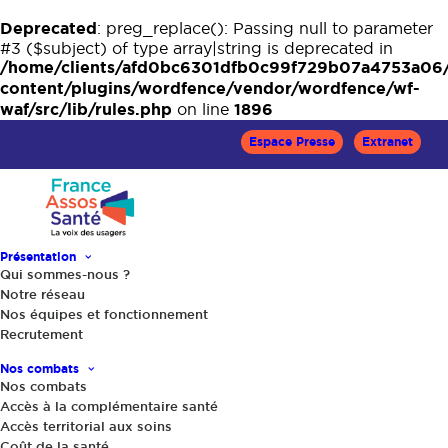
Deprecated
: preg_replace(): Passing null to parameter
#3 ($subject) of type array|string is deprecated in
/home/clients/afd0bc6301dfb0c99f729b07a4753a06
content/plugins/wordfence/vendor/wordfence/wf-
waf/src/lib/rules.php
1896
on line
Espace Presse
Extranet
Présentation
Qui sommes-nous ?
Notre réseau
Accueil
Le Mag Santé
Le TDAH, aujourd’hui… et après ?
Nos équipes et fonctionnement
Recrutement
Nos combats
Nos combats
Accès à la complémentaire santé
Accès territorial aux soins
Coût de la santé