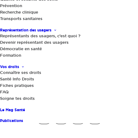
Prévention
Recherche clinique
Transports sanitaires
Actualités
,
Le Mag Santé
|
2 juin 2025
Quand les troubles des conduites
Représentation des usagers
alimentaires s'immiscent dans la
Représentants des usagers, c’est quoi ?
famille
Devenir représentant des usagers
Démocratie en santé
Formation
Vos droits
Connaître ses droits
Santé Info Droits
Fiches pratiques
FAQ
Soigne tes droits
Partager
Le Mag Santé
Publications