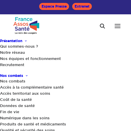
Espace Presse
Extranet
Présentation
Qui sommes-nous ?
Accueil
Le Mag Santé
Notre réseau
Quand les troubles des conduites alimentaires s’immiscent
Nos équipes et fonctionnement
dans la famille
Recrutement
Nos combats
Nos combats
Accès à la complémentaire santé
Accès territorial aux soins
Coût de la santé
Données de santé
Fin de vie
Numérique dans les soins
Produits de santé et médicaments
Qualité et sécurité des soins