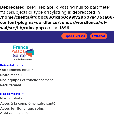
Deprecated
: preg_replace(): Passing null to parameter
#3 ($subject) of type array|string is deprecated in
/home/clients/afd0bc6301dfb0c99f729b07a4753a06
content/plugins/wordfence/vendor/wordfence/wf-
waf/src/lib/rules.php
1896
on line
Espace Presse
Extranet
Présentation
Qui sommes-nous ?
Notre réseau
Nos équipes et fonctionnement
Recrutement
Dossiers santé
Nos combats
Nos combats
Accès à la complémentaire santé
Accès territorial aux soins
Coût de la santé