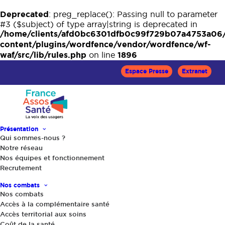
Deprecated
: preg_replace(): Passing null to parameter
#3 ($subject) of type array|string is deprecated in
/home/clients/afd0bc6301dfb0c99f729b07a4753a06
content/plugins/wordfence/vendor/wordfence/wf-
waf/src/lib/rules.php
1896
on line
Espace Presse
Extranet
Présentation
Qui sommes-nous ?
Notre réseau
Nos équipes et fonctionnement
RU en Comité de
Recrutement
protection des
Nos combats
Nos combats
Accès à la complémentaire santé
personnes (CPP)
Accès territorial aux soins
Coût de la santé