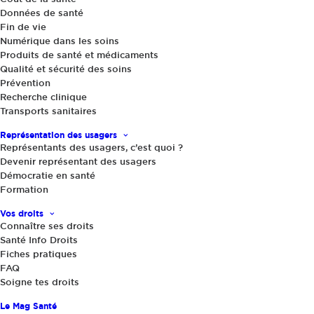
Données de santé
9 août 2026
By
|
Fin de vie
Numérique dans les soins
Représentant(e) des usagers dans un Comité
Produits de santé et médicaments
Qualité et sécurité des soins
de protection des personnes, je dois y étudier
Prévention
les dossiers de recherche impliquant la
Recherche clinique
personne humaine (RIPH) pour la protection
Transports sanitaires
des participants, et la pertinence des projets.
Représentation des usagers
Représentants des usagers, c’est quoi ?
Mais comment le faire à bon escient ? Je
Devenir représentant des usagers
souhaite apprendre à lire les protocoles et les
Démocratie en santé
documents d’information et consentement
Formation
éclairé (DICE). Quelles questions poser ?
Vos droits
Connaître ses droits
Comment prendre position ? Comment
Santé Info Droits
construire mon avis ?
Fiches pratiques
FAQ
Soigne tes droits
Le Mag Santé