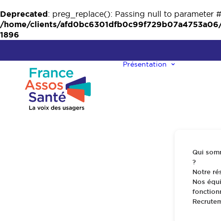
Deprecated
: preg_replace(): Passing null to parameter #
/home/clients/afd0bc6301dfb0c99f729b07a4753a06/w
1896
Présentation
Qui som
?
Notre ré
Nos équi
fonctio
Recrute