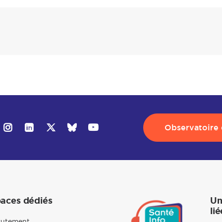
Observatoire d
aces dédiés
Un
lié
rutement