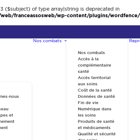
3 ($subject) of type array|string is deprecated in
eb/franceassosweb/wp-content/plugins/wordfence/ve
Nos combats
Repr
Nos combats
Accès à la
complémentaire
santé
Accès territorial
aux soins
Coût de la santé
mes-nous
Données de santé
Fin de vie
seau
Numérique dans
pes et
les soins
nnement
Produits de santé
ment
et médicaments
Qualité et sécurité