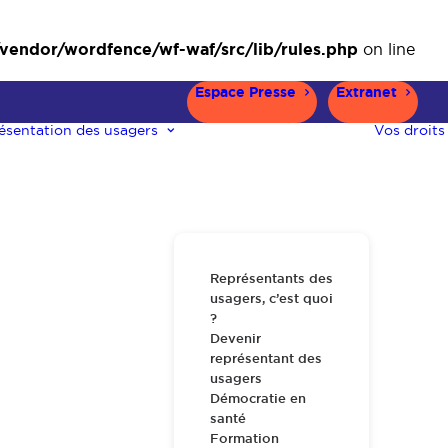
ndor/wordfence/wf-waf/src/lib/rules.php
on line
Espace Presse
Extranet
ésentation des usagers
Vos droits
Représentants des
usagers, c’est quoi
?
Devenir
représentant des
usagers
Démocratie en
santé
Formation