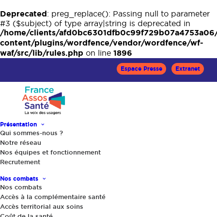
Deprecated
: preg_replace(): Passing null to parameter
#3 ($subject) of type array|string is deprecated in
/home/clients/afd0bc6301dfb0c99f729b07a4753a06
content/plugins/wordfence/vendor/wordfence/wf-
waf/src/lib/rules.php
1896
on line
Espace Presse
Extranet
Présentation
Qui sommes-nous ?
Notre réseau
Nos équipes et fonctionnement
Recrutement
Note de position sur la
Nos combats
notice d'information
Nos combats
Accès à la complémentaire santé
destinée aux patients
Accès territorial aux soins
Coût de la santé