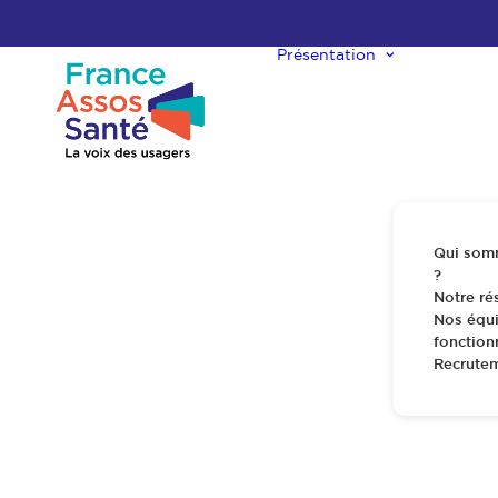
Présentation
Qui som
?
Notre ré
Nos équi
fonctio
Recrute