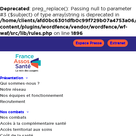
Deprecated
: preg_replace(): Passing null to parameter
#3 ($subject) of type array|string is deprecated in
/home/clients/afd0bc6301dfb0c99f729b07a4753a06
content/plugins/wordfence/vendor/wordfence/wf-
waf/src/lib/rules.php
1896
on line
Espace Presse
Extranet
Présentation
Qui sommes-nous ?
Notre réseau
Accueil
Le Mag Santé
Santé et comportements
Nos équipes et fonctionnement
Pratiquer le yoga pour une meilleure santé ?
Recrutement
Nos combats
Nos combats
Accès à la complémentaire santé
Accès territorial aux soins
Coût de la santé