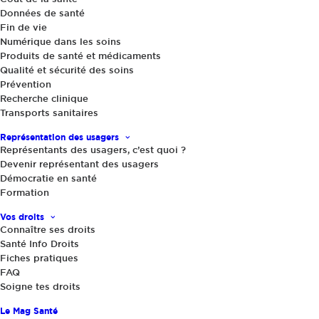
Données de santé
Fin de vie
Numérique dans les soins
Produits de santé et médicaments
Qualité et sécurité des soins
Prévention
Recherche clinique
Transports sanitaires
Santé et comportements
,
Actualités
|
23 juin 2015
Pratiquer le yoga pour une meilleure
Représentation des usagers
santé ?
Représentants des usagers, c’est quoi ?
Devenir représentant des usagers
Démocratie en santé
Formation
Vos droits
Connaître ses droits
Santé Info Droits
Fiches pratiques
FAQ
Soigne tes droits
Partager
Le Mag Santé