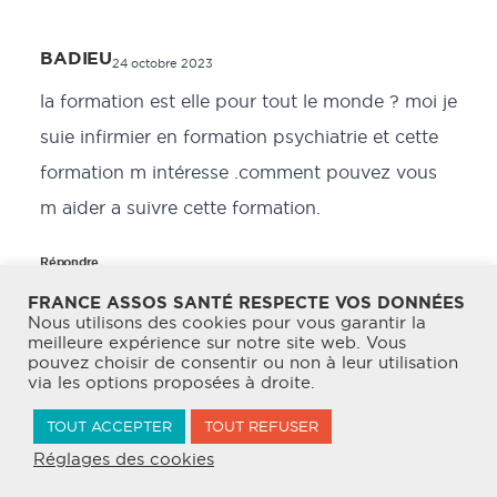
BADIEU
24 octobre 2023
la formation est elle pour tout le monde ? moi je
suie infirmier en formation psychiatrie et cette
formation m intéresse .comment pouvez vous
m aider a suivre cette formation.
Répondre
FRANCE ASSOS SANTÉ RESPECTE VOS DONNÉES
Nous utilisons des cookies pour vous garantir la
meilleure expérience sur notre site web. Vous
pouvez choisir de consentir ou non à leur utilisation
via les options proposées à droite.
Admin France Assos Santé
TOUT ACCEPTER
TOUT REFUSER
24 octobre 2023
Réglages des cookies
Bonjour, et merci pour votre commentaire.