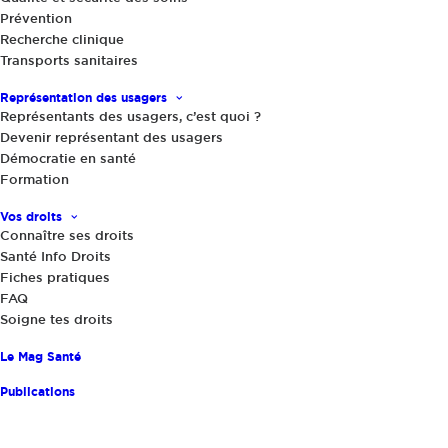
Prévention
Recherche clinique
Actualités
,
Le Mag Santé
|
4 août 2021
Transports sanitaires
Apprendre les premiers secours en
santé mentale
Représentation des usagers
Représentants des usagers, c’est quoi ?
Devenir représentant des usagers
Démocratie en santé
Formation
Vos droits
Connaître ses droits
Santé Info Droits
Fiches pratiques
FAQ
Partager
Soigne tes droits
Le Mag Santé
Publications