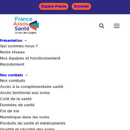
Espace Presse
Extranet
Présentation
Qui sommes-nous ?
Accueil
Le Mag Santé
Notre réseau
Apprendre les premiers secours en santé mentale
Nos équipes et fonctionnement
Recrutement
Nos combats
Nos combats
Accès à la complémentaire santé
Accès territorial aux soins
Coût de la santé
Données de santé
Fin de vie
Numérique dans les soins
Produits de santé et médicaments
Qualité et sécurité des soins