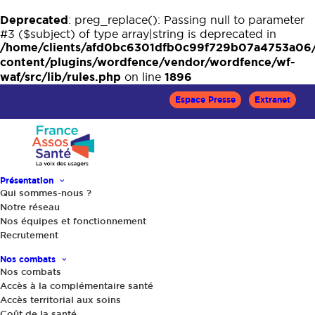
Deprecated
: preg_replace(): Passing null to parameter
#3 ($subject) of type array|string is deprecated in
/home/clients/afd0bc6301dfb0c99f729b07a4753a06
content/plugins/wordfence/vendor/wordfence/wf-
waf/src/lib/rules.php
1896
on line
Espace Presse
Extranet
Présentation
Qui sommes-nous ?
Notre réseau
Accueil
Le Mag Santé
Nos équipes et fonctionnement
Journée Mondiale du diabète : la parole aux jeunes !
Recrutement
Nos combats
Nos combats
Accès à la complémentaire santé
Accès territorial aux soins
Coût de la santé