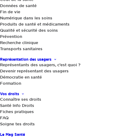
Données de santé
Fin de vie
Numérique dans les soins
Produits de santé et médicaments
Qualité et sécurité des soins
Prévention
Recherche clinique
Transports sanitaires
Actualités
,
Le Mag Santé
|
14 novembre 2023
Journée Mondiale du diabète : la
Représentation des usagers
parole aux jeunes !
Représentants des usagers, c’est quoi ?
Devenir représentant des usagers
Démocratie en santé
Formation
Vos droits
Connaître ses droits
Santé Info Droits
Fiches pratiques
FAQ
Soigne tes droits
Partager
Le Mag Santé