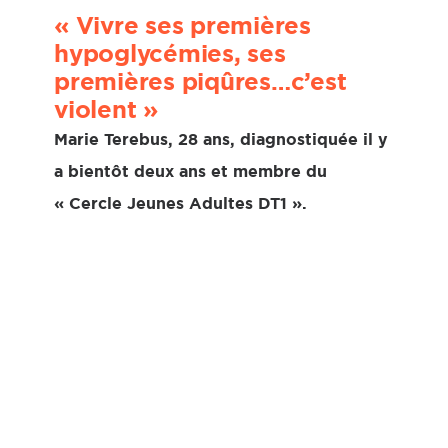
« Vivre ses premières
hypoglycémies, ses
premières piqûres…c’est
violent »
Marie Terebus, 28 ans, diagnostiquée il y
a bientôt deux ans et membre du
« Cercle Jeunes Adultes DT1 ».
« J’ai été diagnostiquée en janvier 2022,
à la suite d’une crise d’acidocétose qui
m’a valu d’être hospitalisée durant une
semaine. Mais je le savais avant, sauf que
je ne voulais pas l’admettre. Le
diagnostic, c’est le couperet : je ne
pouvais plus fuir la réalité. Je sortirais de